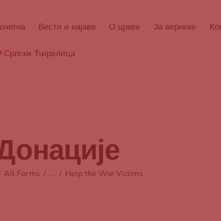
очетна
Вести и најаве
О цркви
За вернике
Ко
Српски Ћирилица
Донације
All Forms
...
Help the War Victims