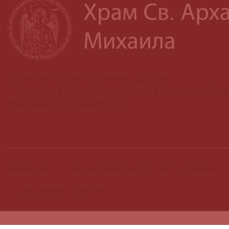
Српска Православна Црква
Званична страница Храма Светог Арх
Михаила у Хамбургу
Импресум
Политика приватности
Вести и најаве
Приложници
Контакт