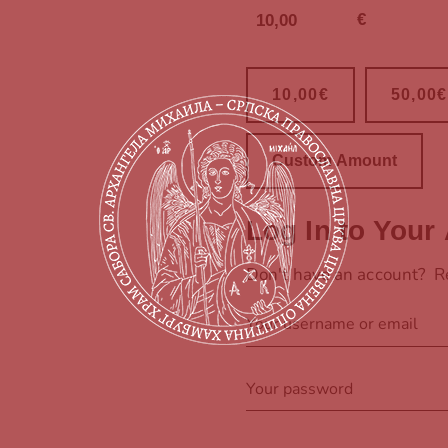
€
10,00€
50,00€
Custom Amount
Log In to You
Don't have an account?
R