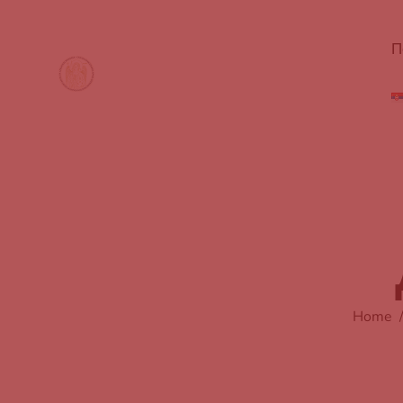
П
Home