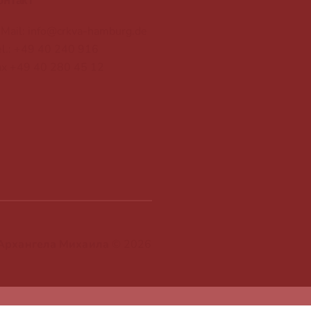
онтакт
-Mail: info@crkva-hamburg.de
el.: +49 40 240 916
ax +49 40 280 45 12
 Архангела Михаилa
© 2026