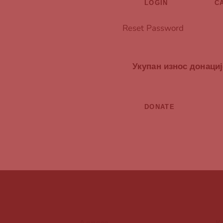
Reset Password
Укупан износ донациј