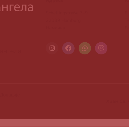
Адреса
К
Schellingstraße 7–9
E
22089 Hamburg
T
Немачка
F
ангела
Донације
Храм Св.