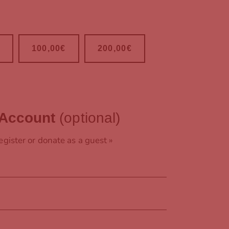
100,00€
200,00€
r Account
(optional)
egister or donate as a guest »