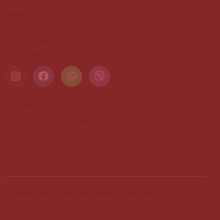
Адрес
Schellingstraße 7–9
22089 Hamburg
Германия
Контакт
E-Mail: info@crkva-hamburg.de
Tel.: +49 40 240 916
Fax +49 40 280 45 12
Импрессум
Политика конфиденциальности
Новости и объявления
Пожертвования
Наречия