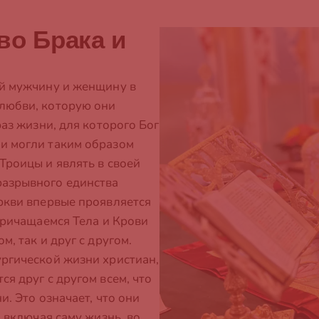
во Брака и
ий мужчину и женщину в
любви, которую они
раз жизни, для которого Бог
и могли таким образом
Троицы и являть в своей
разрывного единства
еркви впервые проявляется
 причащаемся Тела и Крови
м, так и друг с другом.
ургической жизни христиан,
я друг с другом всем, что
и. Это означает, что они
, включая саму жизнь, во