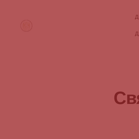
Д
Д
Св