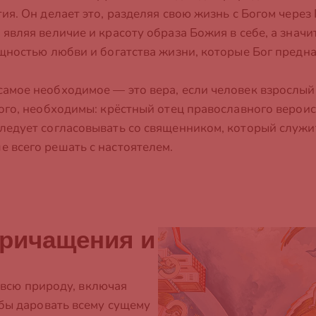
я. Он делает это, разделяя свою жизнь с Богом через 
вляя величие и красоту образа Божия в себе, а значит
щностью любви и богатства жизни, которые Бог предназ
мое необходимое — это вера, если человек взрослый, 
ого, необходимы: крёстный отец православного вероис
ледует согласовывать со священником, который служит
 всего решать с настоятелем.
Причащения и
, всю природу, включая
обы даровать всему сущему