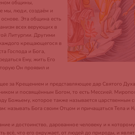
еном общины,
 мы, люди, создаём и
 основе. Эта община есть
ганизм всех верующих в
ятой Литургии. Другими
 каждого крещающегося в
та Господа и Бога,
редаться Ему, жить Его
оторую Он проявил и
щее за Крещением и представляющее дар Святого Духа
ником и посвящённым Богом, то есть Мессией. Миропо
ду Божьему, которое также называется царственным с
м: называть Бога своим Отцом и причащаться Тела и 
ание и достоинство, дарованное человеку и к котором
 всё, что его окружает, от людей до природы, и являт