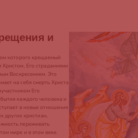
Крещения и
твом которого крещаемый
м Христом, Его страданиями
вным Воскресением. Это
мает на себя смерть Христа
соучастником Его
 бытия каждого человека и
вступает в новые отношения
ех других христиан,
ожность переживать
ом мире и в этом веке.