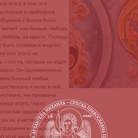
а этого в том, что
условная и свободная
 общении с Богом были
с являет нам Божью любовь
 любовь на кресте. Господь
т быть готовым к жертве,
ли они этого не
 – это та, которая не ищет
овеком, Он одновременно
Тайна Божьей любви,
ществовать и жить в ней,
ристиане, мы призваны
режде всего, через
огом как нашим Отцом и
 мы не участвуем в ней, то
страдания и воскресение
б этой жизни и являть её