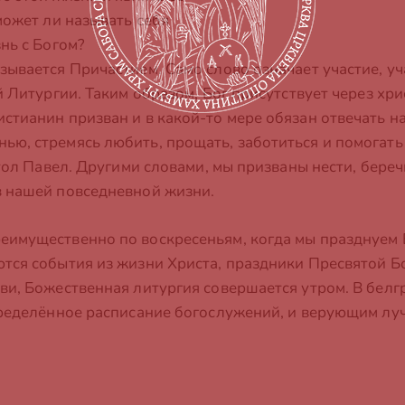
может ли называть себя
нь с Богом?
зывается Причастием. Само слово означает участие, у
й Литургии. Таким образом, Бог присутствует через хри
стианин призван и в какой-то мере обязан отвечать на
ью, стремясь любить, прощать, заботиться и помогат
стол Павел. Другими словами, мы призваны нести, береч
в нашей повседневной жизни.
еимущественно по воскресеньям, когда мы празднуем В
ются события из жизни Христа, праздники Пресвятой 
ви, Божественная литургия совершается утром. В белг
определённое расписание богослужений, и верующим лу