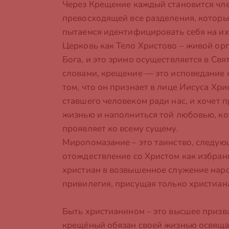
Через Крещение каждый становится чл
превосходящей все разделения, которые
пытаемся идентифицировать себя на их
Церковь как Тело Христово – живой ор
Бога, и это зримо осуществляется в Св
словами, крещение — это исповедание
том, что он признает в лице Иисуса Хрис
ставшего человеком ради нас, и хочет п
жизнью и наполниться той любовью, к
проявляет ко всему сущему.
Миропомазание – это таинство, следую
отождествление со Христом как избран
христиан в возвышенное служение наро
привилегия, присущая только христиана
Быть христианином – это высшее призв
крещёный обязан своей жизнью освящать