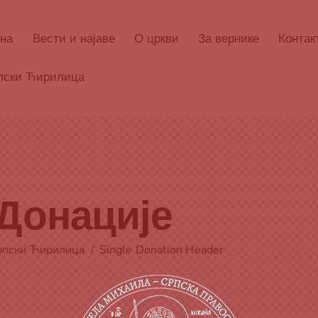
тна
Вести и најаве
О цркви
За вернике
Контак
пски Ћирилица
Донације
рпски Ћирилица
Single Donation Header