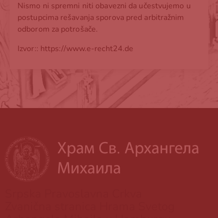
Nismo ni spremni niti obavezni da učestvujemo u
postupcima rešavanja sporova pred arbitražnim
odborom za potrošače.
Izvor::
https://www.e-recht24.de
Srpska Pravoslavna Crkva
Zvanična stranica Hrama Svetog