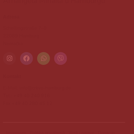
Arhangela Mihaila u Hamburgu
Adresa
Schellingstraße 7–9
22089 Hamburg
Nemačka
Kontakt
E-Mail: info@crkva-hamburg.de
Tel.: +49 40 240 916
Fax +49 40 280 45 12
Impresum
Politika privatnosti
Vesti i najave
Donacije