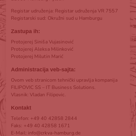
Registar udruženja: Registar udruženja VR 7557
Registarski sud: Okružni sud u Hamburgu
Zastupa ih:
Protojerej Siniša Vujasinović
Protojerej Aleksa Milinković
Protojerej Milutin Marić
Administracija veb-sajta:
Ovom veb stranicom tehnički upravlja kompanija
FILIPOVIC SS – IT Business Solutions.
Vlasnik:
Vladan Filipovic
.
Kontakt
Telefon: +49 40 42858 2844
Faks: +49 40 42858 1671
E-Mail: info@crkva-hamburg.de