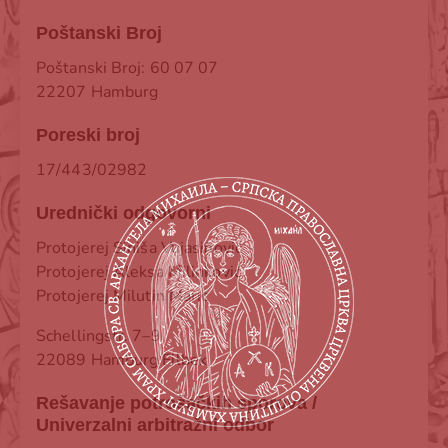
Poštanski Broj
Poštanski Broj: 60 07 07
22207 Hamburg
Poreski broj
17/443/02982
Urednički odgovorni
Protojerej Siniša Vujasinović
Protojerej Aleksa Milinković
Protojerej Milutin Marić
Schellingstr. 7–9
22089 Hamburg Eilbek
Rešavanje potrošačkih sporova /
Univerzalni arbitražni odbor